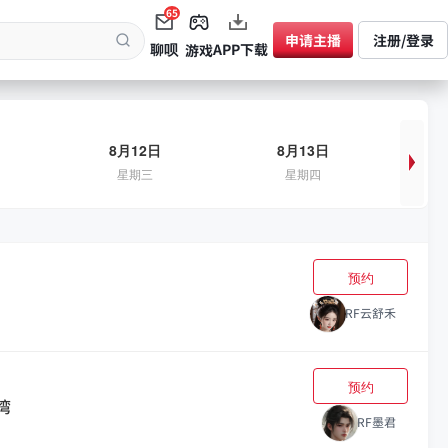
65
申请主播
注册/登录
聊呗
APP下载
游戏
8月12日
8月13日
星期三
星期四
预约
RF云舒禾
预约
湾
RF墨君