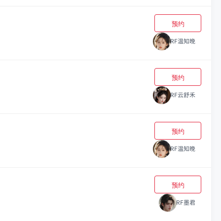
预约
RF温知晚
预约
RF云舒禾
预约
RF温知晚
预约
RF墨君