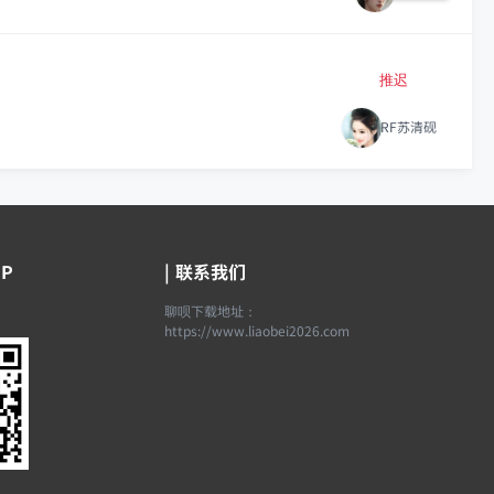
推迟
RF苏清砚
P
|
联系我们
聊呗下载地址：
https://www.liaobei2026.com