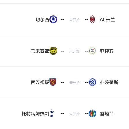
--
--
切尔西
AC米兰
未开始
--
--
马来西亚
菲律宾
未开始
--
--
西汉姆联
朴茨茅斯
未开始
--
--
托特纳姆热刺
赫塔菲
未开始