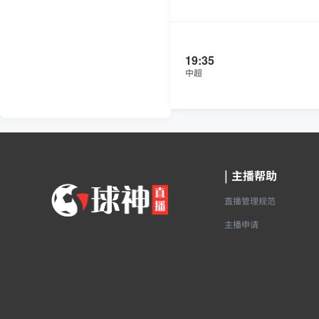
19:35
中超
|
主播帮助
直播管理规范
主播申请